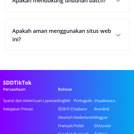
Apakah mendukung unduhan batch?
Apakah aman menggunakan situs web
ini?
SDDTikTok
Perusahaan
Bahasa
Syarat dan Ketentuan Layanan
English
Português
Українська
Kebijakan Privasi
简体中文
Italiano
Română
Deutsch
Nederlands
Magyar
Français
Polski
Ελληνικά