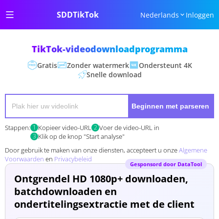
SDDTikTok
Nederlands
Inloggen
TikTok-videodownloadprogramma
Gratis
Zonder watermerk
Ondersteunt 4K
Snelle download
Beginnen met parseren
Stappen:
1
Kopieer video-URL
2
Voer de video-URL in
3
Klik op de knop "Start analyse"
Door gebruik te maken van onze diensten, accepteert u onze
Algemene
Voorwaarden
en
Privacybeleid
Gesponsord door DataTool
Ontgrendel HD 1080p+ downloaden,
batchdownloaden en
ondertitelingsextractie met de client