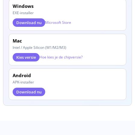
Windows
EXE-installer
Download nu
Microsoft Store
Mac
Intel / Apple Silicon (M1/M2/M3)
Kies versie
Hoe kies je de chipversie?
Android
APK-installer
Download nu