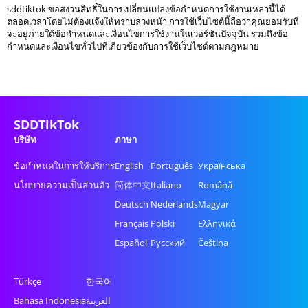
sddtiktok ขอสงวนสิทธิ์ในการเปลี่ยนแปลงข้อกำหนดการใช้งานเหล่านี้ได้
ตลอดเวลาโดยไม่ต้องแจ้งให้ทราบล่วงหน้า การใช้เว็บไซต์นี้ถือว่าคุณยอมรับที่
จะอยู่ภายใต้ข้อกำหนดและเงื่อนไขการใช้งานในเวอร์ชันปัจจุบัน รวมถึงข้อ
กำหนดและเงื่อนไขทั่วไปที่เกี่ยวข้องกับการใช้เว็บไซต์ตามกฎหมาย
SDDTikTok
บริษัท
ภาษา
ข้อกำหนดในการให้บริการ
English
Português
Українська
นโยบายความเป็นส่วนตัว
简体中文
Italiano
Română
Deutsch
Nederlands
Magyar
Français
Polski
Ελληνικά
Español
Русский
Čeština
Türkçe
한국어
Bahasa Indonesia
العربية