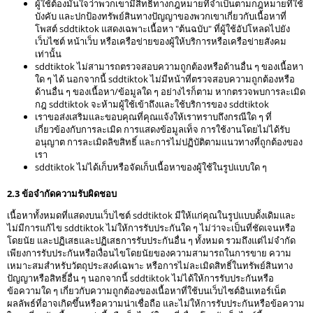
ผู้ใช้ต้องมั่นใจว่าพวกเขามีสิทธิทางกฎหมายที่จำเป็นตามกฎหมายที่ใช้
บังคับ และปกป้องทรัพย์สินทางปัญญาของพวกเขาเกี่ยวกับเนื้อหาที่
โพสต์ sddtiktok แสดงเฉพาะเนื้อหา "ต้นฉบับ" ที่ผู้ใช้อัปโหลดไปยัง
เว็บไซต์ หน้าเว็บ หรือเครือข่ายของผู้ให้บริการหรือเครือข่ายสังคม
เท่านั้น
sddtiktok ไม่สามารถตรวจสอบความถูกต้องหรือด้านอื่น ๆ ของเนื้อหา
ใด ๆ ได้ นอกจากนี้ sddtiktok ไม่มีหน้าที่ตรวจสอบความถูกต้องหรือ
ด้านอื่น ๆ ของเนื้อหา/ข้อมูลใด ๆ อย่างไรก็ตาม หากตรวจพบการละเมิด
กฎ sddtiktok จะห้ามผู้ใช้เข้าถึงและใช้บริการของ sddtiktok
เราขอส่งเสริมและขอบคุณที่คุณแจ้งให้เราทราบถึงกรณีใด ๆ ที่
เกี่ยวข้องกับการละเมิด การแสดงข้อมูลเท็จ การใช้งานโดยไม่ได้รับ
อนุญาต การละเมิดลิขสิทธิ์ และการไม่ปฏิบัติตามแนวทางที่ถูกต้องของ
เรา
sddtiktok ไม่ได้เก็บหรือจัดเก็บเนื้อหาของผู้ใช้ในรูปแบบใด ๆ
2.3 ข้อจำกัดความรับผิดชอบ
เนื้อหาทั้งหมดที่แสดงบนเว็บไซต์ sddtiktok มีให้แก่คุณในรูปแบบดั้งเดิมและ
ไม่มีการแก้ไข sddtiktok ไม่ให้การรับประกันใด ๆ ไม่ว่าจะเป็นที่ชัดเจนหรือ
โดยนัย และปฏิเสธและปฏิเสธการรับประกันอื่น ๆ ทั้งหมด รวมถึงแต่ไม่จำกัด
เพียงการรับประกันหรือเงื่อนไขโดยนัยของความสามารถในการขาย ความ
เหมาะสมสำหรับวัตถุประสงค์เฉพาะ หรือการไม่ละเมิดสิทธิ์ในทรัพย์สินทาง
ปัญญาหรือสิทธิ์อื่น ๆ นอกจากนี้ sddtiktok ไม่ได้ให้การรับประกันหรือ
ข้อความใด ๆ เกี่ยวกับความถูกต้องของเนื้อหาที่ใช้บนเว็บไซต์อินเทอร์เน็ต
ผลลัพธ์ที่อาจเกิดขึ้นหรือความน่าเชื่อถือ และไม่ให้การรับประกันหรือข้อความ