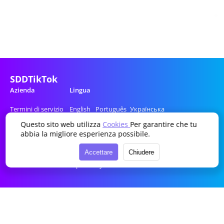
SDDTikTok
Azienda
Lingua
Termini di servizio
English
Português
Українська
Politica sulla privacy
简体中文
Italiano
Română
Questo sito web utilizza
Cookies
Per garantire che tu
abbia la migliore esperienza possibile.
Deutsch
Nederlands
Magyar
Français
Polski
Ελληνικά
Accettare
Chiudere
Español
Русский
Čeština
Türkçe
한국어
Bahasa Indonesia
العربية
Filipino
日本语