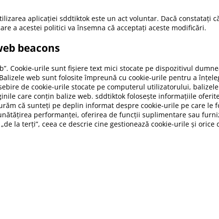
ilizarea aplicației sddtiktok este un act voluntar. Dacă constatați că
care a acestei politici va însemna că acceptați aceste modificări.
 web beacons
b”. Cookie-urile sunt fișiere text mici stocate pe dispozitivul dumne
lizele web sunt folosite împreună cu cookie-urile pentru a înțelege
ebire de cookie-urile stocate pe computerul utilizatorului, balizele 
ile care conțin balize web. sddtiktok folosește informațiile oferit
gurăm că sunteți pe deplin informat despre cookie-urile pe care le f
nătățirea performanței, oferirea de funcții suplimentare sau furniza
„de la terți”, ceea ce descrie cine gestionează cookie-urile și orice