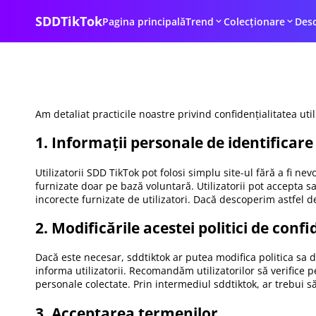
SDDTikTok
Pagina principală
Trend
Colecționare
Desc
Am detaliat practicile noastre privind confidențialitatea util
1. Informații personale de identificare
Utilizatorii SDD TikTok pot folosi simplu site-ul fără a fi ne
furnizate doar pe bază voluntară. Utilizatorii pot accepta 
incorecte furnizate de utilizatori. Dacă descoperim astfel de 
2. Modificările acestei politici de confi
Dacă este necesar, sddtiktok ar putea modifica politica sa 
informa utilizatorii. Recomandăm utilizatorilor să verifice p
personale colectate. Prin intermediul sddtiktok, ar trebui să v
3. Acceptarea termenilor