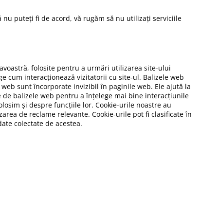
 nu puteți fi de acord, vă rugăm să nu utilizați serviciile
avoastră, folosite pentru a urmări utilizarea site-ului
 cum interacționează vizitatorii cu site-ul. Balizele web
web sunt încorporate invizibil în paginile web. Ele ajută la
e de balizele web pentru a înțelege mai bine interacțiunile
olosim și despre funcțiile lor. Cookie-urile noastre au
rea de reclame relevante. Cookie-urile pot fi clasificate în
 date colectate de acestea.