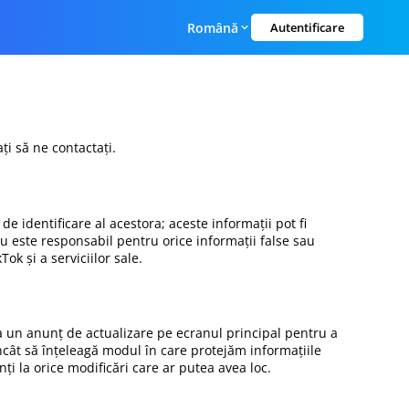
Română
Autentificare
ați să ne contactați.
de identificare al acestora; aceste informații pot fi
u este responsabil pentru orice informații false sau
ok și a serviciilor sale.
ca un anunț de actualizare pe ecranul principal pentru a
 încât să înțeleagă modul în care protejăm informațiile
enți la orice modificări care ar putea avea loc.