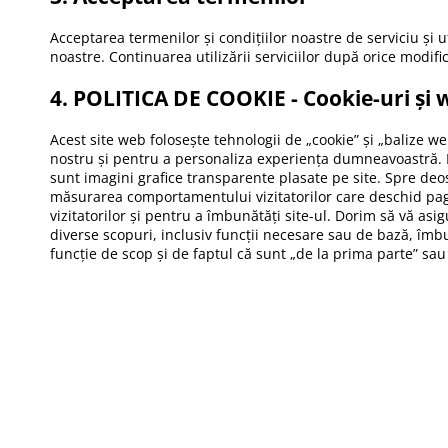
Acceptarea termenilor și condițiilor noastre de serviciu și ut
noastre. Continuarea utilizării serviciilor după orice modifi
4. POLITICA DE COOKIE - Cookie-uri și
Acest site web folosește tehnologii de „cookie” și „balize we
nostru și pentru a personaliza experiența dumneavoastră. Ba
sunt imagini grafice transparente plasate pe site. Spre deos
măsurarea comportamentului vizitatorilor care deschid pagin
vizitatorilor și pentru a îmbunătăți site-ul. Dorim să vă asi
diverse scopuri, inclusiv funcții necesare sau de bază, îmbu
funcție de scop și de faptul că sunt „de la prima parte” sau 