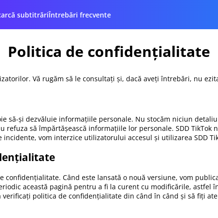
arcă subtitrări
Întrebări frecvente
Politica de confidențialitate
izatorilor. Vă rugăm să le consultați și, dacă aveți întrebări, nu ezit
voie să-și dezvăluie informațiile personale. Nu stocăm niciun detaliu 
sau refuza să împărtășească informațiile lor personale. SDD TikTok n
incidente, vom interzice utilizatorului accesul și utilizarea SDD TikT
dențialitate
de confidențialitate. Când este lansată o nouă versiune, vom publi
eriodic această pagină pentru a fi la curent cu modificările, astfel
erificați politica de confidențialitate din când în când și să fiți at