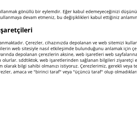
ullanmak gönüllü bir eylemdir. Eğer kabul edemeyeceğinizi düşünüy
kullanmaya devam etmeniz, bu değişiklikleri kabul ettiğiniz anlamın
şaretçileri
ullanmaktadır. Çerezler, cihazınızda depolanan ve web sitemizi kullan
ilerin web sitesiyle nasıl etkileşimde bulunduğunu anlamak için çere
gisayarında depolanan çerezlerin aksine, web işaretleri web sayfalar
 olurlar. sddtiktok, web işaretlerinden sağlanan bilgileri ziyaretçi 
am olarak bilgi sahibi olmanızı istiyoruz. Çerezlerimiz, gerekli veya 
ezler, amaca ve "birinci taraf" veya "üçüncü taraf" olup olmadıkların